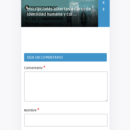
Inscripciones abiertas a Curso de
51° aniversa
Identidad humana y cul ...
Municipal de
DEJA UN COMENTARIO
*
Comentario
*
Nombre