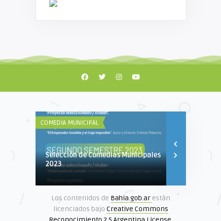
COMEDIA MUNICIPAL
MUSEOS DE BAH
Selección de Comedias Municipales
Sábado Nue
2023
Los contenidos de
Bahia.gob.ar
están
licenciados bajo
Creative Commons
Reconocimiento 2.5 Argentina License
.