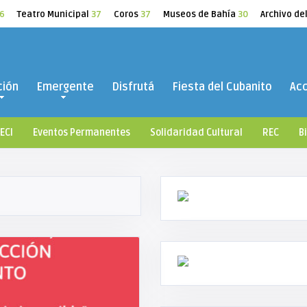
6
Teatro Municipal
37
Coros
37
Museos de Bahía
30
Archivo de
ción
Emergente
Disfrutá
Fiesta del Cubanito
Ac
ECI
Eventos Permanentes
Solidaridad Cultural
REC
B