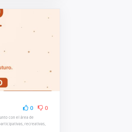
0
0
junto con el área de
articipativas, recreativas,