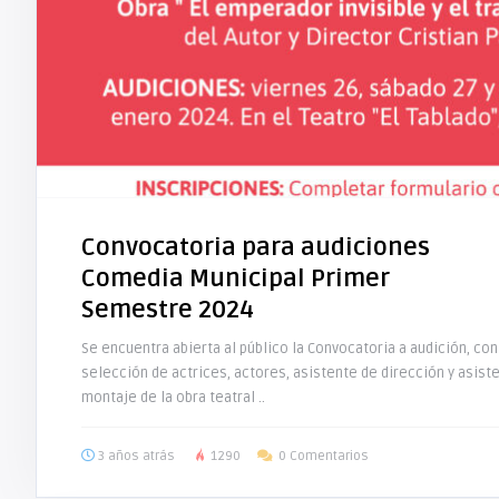
Convocatoria para audiciones
Comedia Municipal Primer
Semestre 2024
Se encuentra abierta al público la Convocatoria a audición, con
selección de actrices, actores, asistente de dirección y asiste
montaje de la obra teatral ..
3 años atrás
1290
0 Comentarios