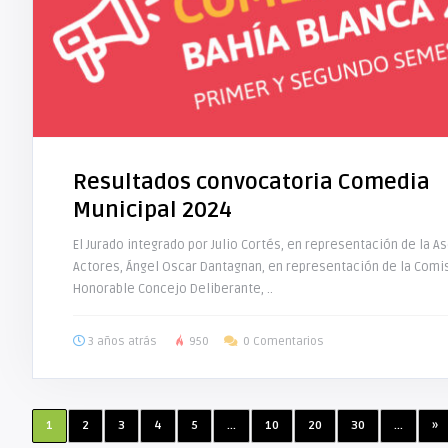
Resultados convocatoria Comedia
Municipal 2024
El Jurado integrado por Julio Cortés, en representación de la A
Actores, Ángel Oscar Dantagnan, en representación de la Comis
Honorable Concejo Deliberante, ..
3 años atrás
950
0 Comentarios
1
2
3
4
5
...
10
20
30
...
»