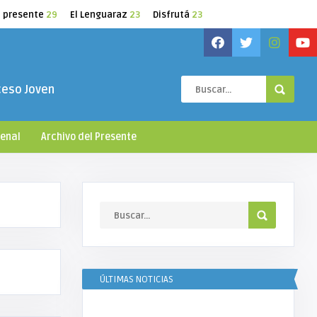
l presente
29
El Lenguaraz
23
Disfrutá
23
ceso Joven
ienal
Archivo del Presente
ÚLTIMAS NOTICIAS