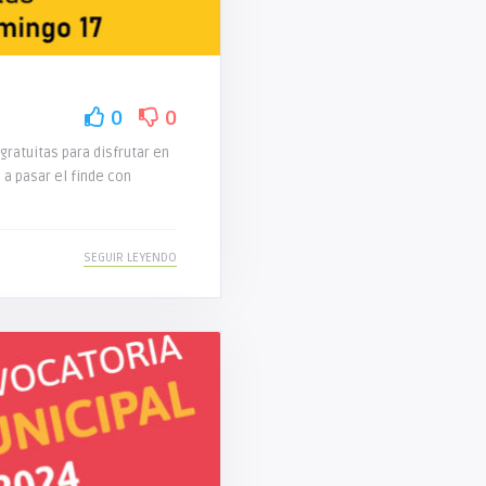
0
0
gratuitas para disfrutar en
 a pasar el finde con
SEGUIR LEYENDO