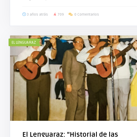
3 años atrás
709
0 Comentarios
EL LENGUARAZ
El Lenguaraz: “Historial de las