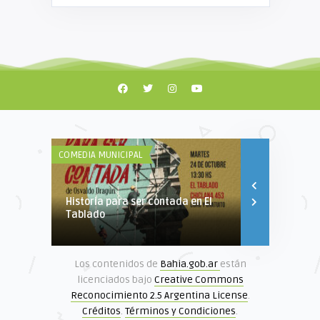
COMEDIA MUNICIPAL
COMEDIA MUNIC
Historia para ser contada en El
Últimas fun
Tablado
Los contenidos de
Bahia.gob.ar
están
licenciados bajo
Creative Commons
Reconocimiento 2.5 Argentina License
.
Créditos
.
Términos y Condiciones
.