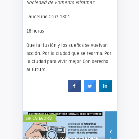
Sociedad de Fomento Miramar
Laudelino Cruz 1801
18 horas
Que la ilusión y los sueños se vuelvan
acción. Por la ciudad que se rearma. Por
la ciudad para vivir mejor. Con derecho
al futuro.
SIN CATEGORÍA
SIN CATEGORÍA
Extendemos la convocatoria para
Fiesta de l