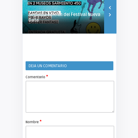
Segunda edición del Festival Nueva
JAM de Muje
Data
Paula Perre
DEJA UN COMENTARIO
*
Comentario
*
Nombre