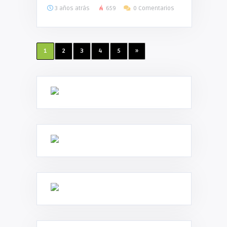
3 años atrás
659
0 Comentarios
1
2
3
4
5
»