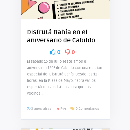
Disfrutá Bahía en el
aniversario de Cabildo
0
0
El sábado 15 de julio festejamos el
aniversario 120° de Cabildo con una edición
especial del Disfrutá Bahía. Desde las 12
horas, en la Plaza de Mayo, habrá varios
espectáculos artísticos para que los
vecinos ..
3 años atrás
744
0 Comentarios