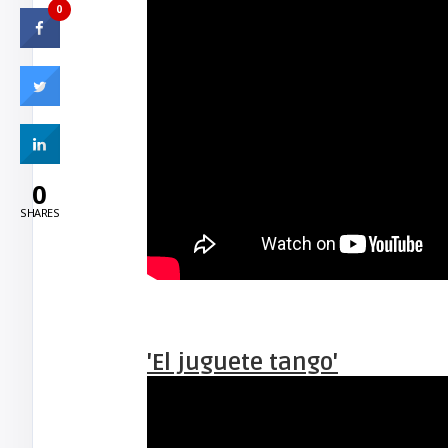
0
0
SHARES
'El juguete tango'