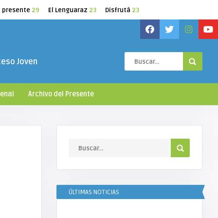
l presente
29
El Lenguaraz
23
Disfrutá
23
ceso Joven
ienal
Archivo del Presente
ÚLTIMAS NOTICIAS