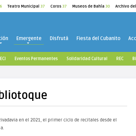
6
Teatro Municipal
37
Coros
37
Museos de Bahía
30
Archivo de
ción
Emergente
Disfrutá
Fiesta del Cubanito
Ac
ECI
Eventos Permanentes
Solidaridad Cultural
REC
B
bliotoque
ivadavia en el 2021, el primer ciclo de recitales desde el
a.