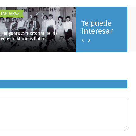
 LENGUARAZ
EL LENGUARAZ
Te puede
interesar
El lenguaraz: “Historial de las
El Lenguaraz: “Historial de 
Peñas folklóricas bahien ...
Peñas folklóricas ...