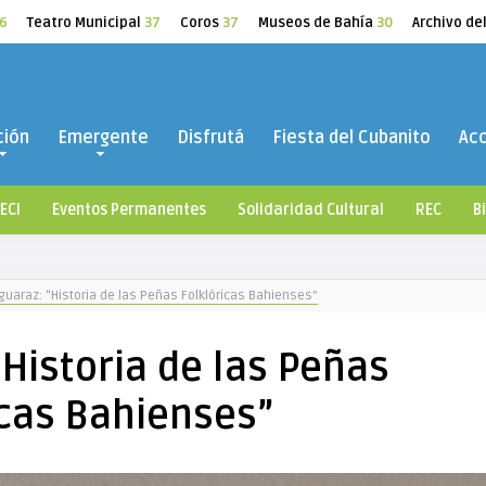
6
Teatro Municipal
37
Coros
37
Museos de Bahía
30
Archivo de
ción
Emergente
Disfrutá
Fiesta del Cubanito
Ac
ECI
Eventos Permanentes
Solidaridad Cultural
REC
B
nguaraz: “Historia de las Peñas Folklóricas Bahienses”
“Historia de las Peñas
icas Bahienses”