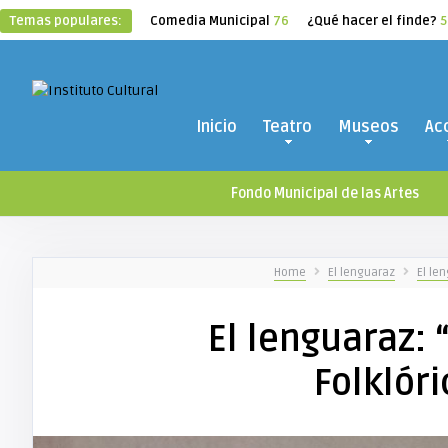
Temas populares:
Comedia Municipal
76
¿Qué hacer el finde?
5
Inicio
Teatro
Museos
Ac
Fondo Municipal de las Artes
Home
El lenguaraz
El le
El lenguaraz: 
Folklór