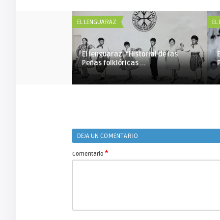
EL LENGUARAZ
EL
El lenguaraz: “Historial de las
Peñas folklóricas ...
DEJA UN COMENTARIO
*
Comentario