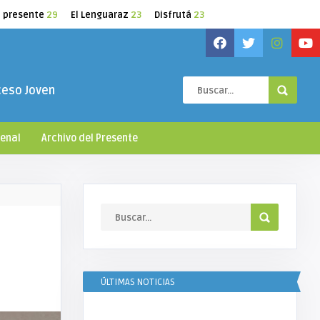
l presente
29
El Lenguaraz
23
Disfrutá
23
ceso Joven
ienal
Archivo del Presente
ÚLTIMAS NOTICIAS