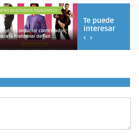
NTRO DE ESTUDIOS FOLKLÓRICOS
CENTRO DE ESTUDIOS FOLKLÓRI
Te puede
interesar
Jurado y conductor confirmados
“Agarrate Catalina… Que V
para la Preliminar de Tan ...
mover ...