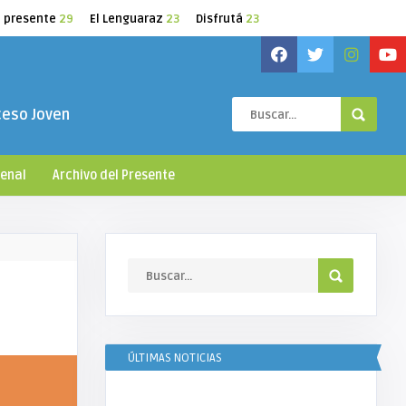
l presente
29
El Lenguaraz
23
Disfrutá
23
ceso Joven
ienal
Archivo del Presente
ÚLTIMAS NOTICIAS