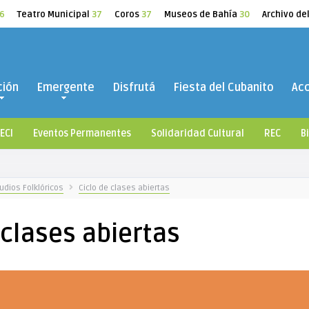
6
Teatro Municipal
37
Coros
37
Museos de Bahía
30
Archivo de
ción
Emergente
Disfrutá
Fiesta del Cubanito
Ac
ECI
Eventos Permanentes
Solidaridad Cultural
REC
B
udios Folklóricos
Ciclo de clases abiertas
 clases abiertas