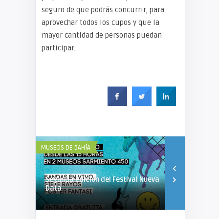
seguro de que podrás concurrir, para
aprovechar todos los cupos y que la
mayor cantidad de personas puedan
participar.
MUSEOS DE BAHÍA
MUSEOS DE BAH
Segunda edición del Festival Nueva
JAM de Muje
Data
Paula Perre