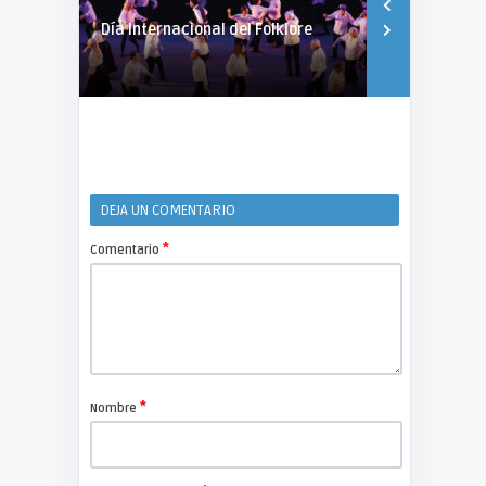
Día Internacional del Folklore
“Historia pa
Cultural d ...
DEJA UN COMENTARIO
*
Comentario
*
Nombre