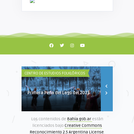
CENTRO DE ESTUDIOS FOLKLÓRICOS
POÉTICAS DIVE
Primera Peña del Lago del 2023
Selección P
Los contenidos de
Bahia.gob.ar
están
licenciados bajo
Creative Commons
Reconocimiento 2.5 Argentina License
.