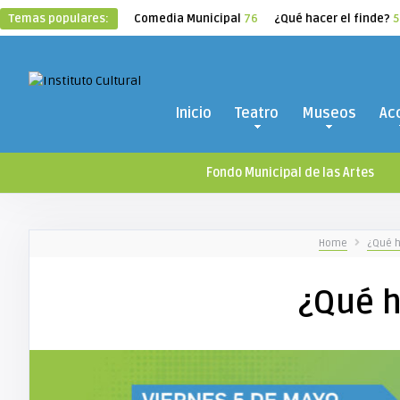
Temas populares:
Comedia Municipal
76
¿Qué hacer el finde?
5
Inicio
Teatro
Museos
Ac
Fondo Municipal de las Artes
Home
¿Qué h
¿Qué h