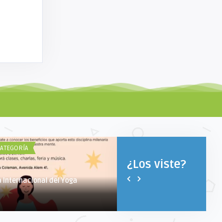
CATEGORÍA
¿QUÉ HACER EL FINDE?
¿Los viste?
a Internacional del Yoga
¿Qué hacer el finde?