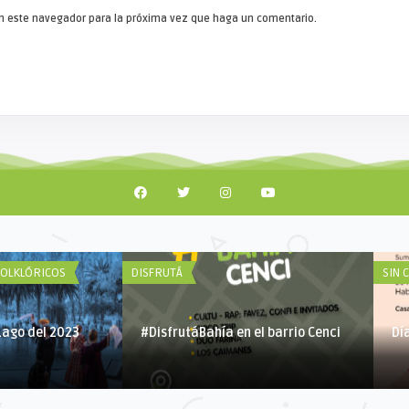
 en este navegador para la próxima vez que haga un comentario.
FOLKLÓRICOS
DISFRUTÁ
SIN 
Lago del 2023
#DisfrutáBahía en el barrio Cenci
Dí