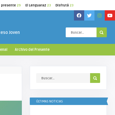
l presente
29
El Lenguaraz
23
Disfrutá
23
ceso Joven
ienal
Archivo del Presente
ÚLTIMAS NOTICIAS