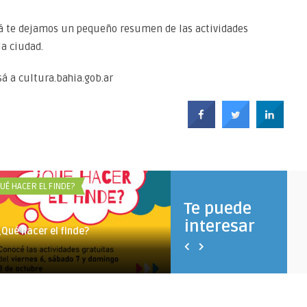
á te dejamos un pequeño resumen de las actividades
la ciudad.
á a cultura.bahia.gob.ar
UÉ HACER EL FINDE?
¿QUÉ HACER EL FINDE?
Te puede
interesar
¿Qué hacer el finde?
¿Qué hacer el finde?