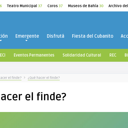
6
Teatro Municipal
37
Coros
37
Museos de Bahía
30
Archivo de
ción
Emergente
Disfrutá
Fiesta del Cubanito
Ac
ECI
Eventos Permanentes
Solidaridad Cultural
REC
B
acer el finde?
¿Qué hacer el finde?
acer el finde?