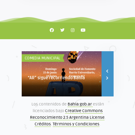
COMEDIA MUNICIPAL
COMEDIA MUNIC
“AR” sigue recorriendo Bahía
La Comedia 
despedirse
Los contenidos de
Bahia.gob.ar
están
licenciados bajo
Creative Commons
Reconocimiento 2.5 Argentina License
.
Créditos
.
Términos y Condiciones
.