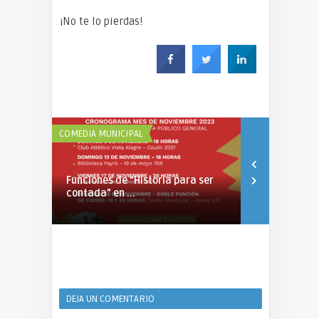
¡No te lo pierdas!
COMEDIA MUNICIPAL
COMEDIA MUNIC
Funciones de “Historia para ser
Gira de la 
contada” en ...
DEJA UN COMENTARIO