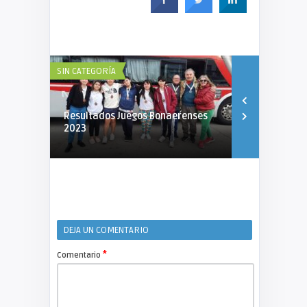
SIN CATEGORÍA
SIN CATEGORÍA
Resultados Juegos Bonaerenses
Extendemos 
2023
el Concurso
DEJA UN COMENTARIO
*
Comentario