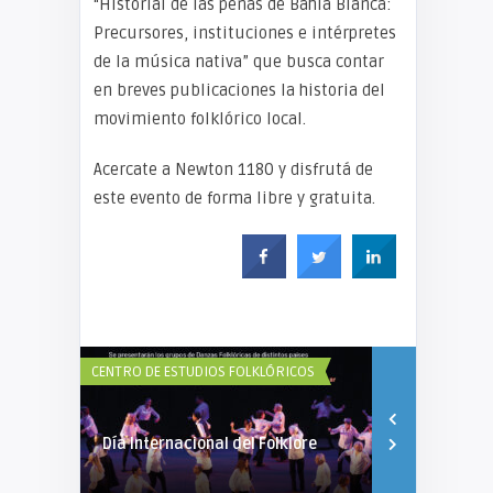
“Historial de las peñas de Bahía Blanca:
Precursores, instituciones e intérpretes
de la música nativa” que busca contar
en breves publicaciones la historia del
movimiento folklórico local.
Acercate a Newton 1180 y disfrutá de
este evento de forma libre y gratuita.
CENTRO DE ESTUDIOS FOLKLÓRICOS
ACCIÓN
Día Internacional del Folklore
Eventos apoy
Cultural en