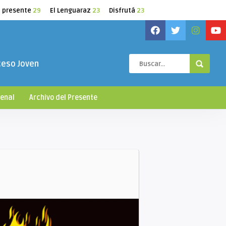
l presente
29
El Lenguaraz
23
Disfrutá
23
ceso Joven
ienal
Archivo del Presente