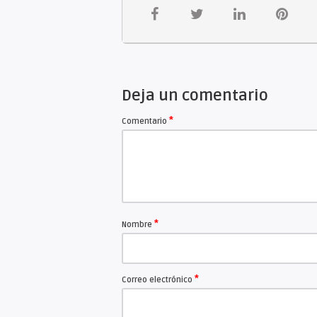
Entrada general: $3.000-.
Información
“Chango Bomba” es un trio folclórico
acordeón y voz, el mismo se gesta a
Deja un comentario
público, coincidiendo con la propue
del confinamiento.
*
Comentario
Post confinamiento trasladamos dur
“La Panadería”.
En el transcurso de esos años nos p
Dentro de nuestro variado repertori
referente a nuestra música.
Dentro de nuestro espectáculo se g
*
Nombre
por nuestro trío.
“Chango Bomba no es un show, no es 
*
Correo electrónico
IMPORTANTE: El evento se realiza