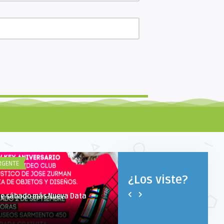
RGENTE
¿QUÉ HACER EL FINDE?
¿Los viste?
te sábado más Nueva Data
¿Qué hacer el finde?