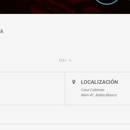
BA
Más
 los siguientes medios:
LOCALIZACIÓN
Casa Coleman
Alem 41, Bahía Blanca
:30 horas