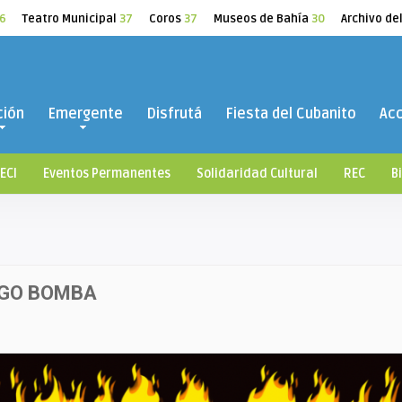
6
Teatro Municipal
37
Coros
37
Museos de Bahía
30
Archivo de
ción
Emergente
Disfrutá
Fiesta del Cubanito
Ac
ECI
Eventos Permanentes
Solidaridad Cultural
REC
B
NGO BOMBA