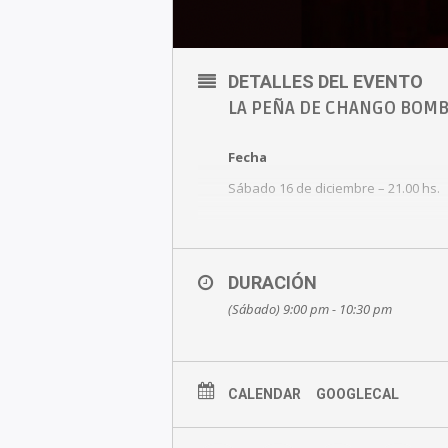
DETALLES DEL EVENTO
LA PEÑA DE CHANGO BOM
Fecha
Sábado 16 de diciembre – 21.00 hs.
Entradas
Las entradas pueden adquirirse por
DURACIÓN
(Sábado) 9:00 pm - 10:30 pm
Online: ingresando
aquí.
Boletería del Teatro: Alsina 425,
De martes a domingos de 17:30 a 20
CALENDAR
GOOGLECAL
Precio