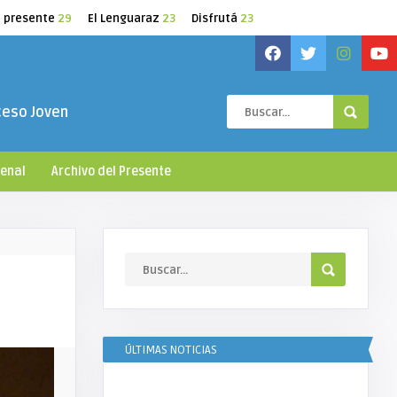
l presente
29
El Lenguaraz
23
Disfrutá
23
ceso Joven
ienal
Archivo del Presente
ÚLTIMAS NOTICIAS