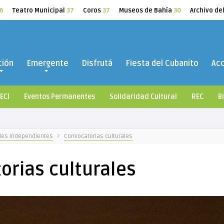
6
Teatro Municipal
37
Coros
37
Museos de Bahía
30
Archivo de
ción
Emergente
Disfrutá
Fiesta del Cubanito
Ac
ECI
Eventos Permanentes
Solidaridad Cultural
REC
B
ales Independientes
Convocatorias culturales
orias culturales