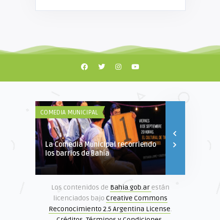
COMEDIA MUNICIPAL
COROS
La Comedia Municipal recorriendo
Convocatori
los barrios de Bahía
Nicolás Sav
Los contenidos de
Bahia.gob.ar
están
licenciados bajo
Creative Commons
Reconocimiento 2.5 Argentina License
.
Créditos
.
Términos y Condiciones
.