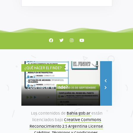
¿QUÉ HACER EL FINDE?
MUSEOS DE BAH
¿Qué hacer el finde?
Cumpleaños 
Los contenidos de
Bahia.gob.ar
están
licenciados bajo
Creative Commons
Reconocimiento 2.5 Argentina License
.
Créditos
.
Términos y Condiciones
.