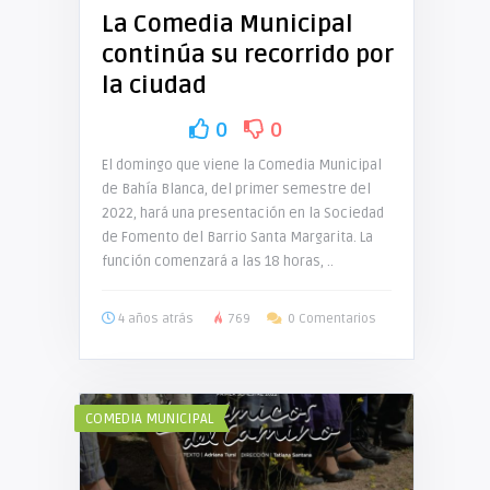
La Comedia Municipal
continúa su recorrido por
la ciudad
0
0
El domingo que viene la Comedia Municipal
de Bahía Blanca, del primer semestre del
2022, hará una presentación en la Sociedad
de Fomento del Barrio Santa Margarita. La
función comenzará a las 18 horas, ..
4 años atrás
769
0 Comentarios
COMEDIA MUNICIPAL