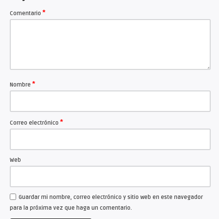
llamado “NADA QUE HABLAR”.
*
Comentario
Con una puesta en escena deslumbrante, la invitación es a
dejarse llevar por el ritmo en una noche hermosa que se
podrá disfrutar en el Patio de Casa Coleman.
IMPORTANTE: El evento se realizará al aire libre, en el
sector del Patio de Casa Coleman. Se suspende en caso
de mal tiempo.
*
Nombre
*
Correo electrónico
Web
Guardar mi nombre, correo electrónico y sitio web en este navegador
para la próxima vez que haga un comentario.