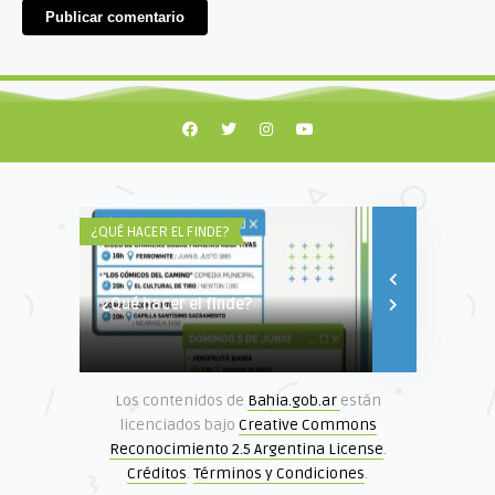
¿QUÉ HACER EL FINDE?
TEATRO MUNICI
¿Qué hacer el finde?
Segunda edi
carta
Los contenidos de
Bahia.gob.ar
están
licenciados bajo
Creative Commons
Reconocimiento 2.5 Argentina License
.
Créditos
.
Términos y Condiciones
.