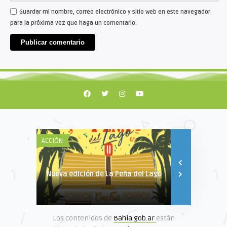
Guardar mi nombre, correo electrónico y sitio web en este navegador
para la próxima vez que haga un comentario.
ACCIÓN
EMERGENTE
Nueva edición de La Peña del Lago
Nueva fecha
Los contenidos de
Bahia.gob.ar
están