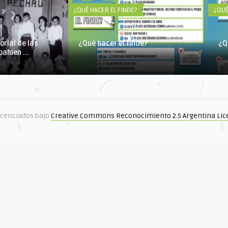
¿QUÉ HACER EL FINDE?
¿QUÉ
orial de las
¿Qué hacer el finde?
¿Q
ahien ...
icenciados bajo
Creative Commons Reconocimiento 2.5 Argentina Lic