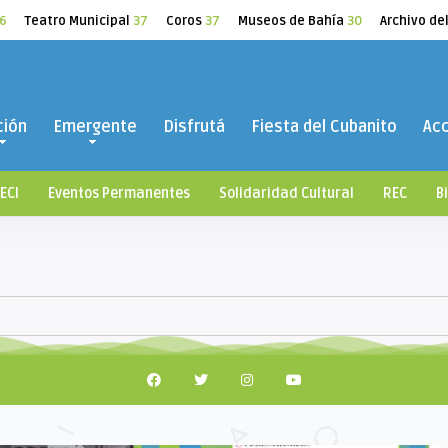
6
Teatro Municipal
37
Coros
37
Museos de Bahía
30
Archivo de
ción
Emergente
Disfrutá
Fiesta del Cubanito
Ac
ECI
Eventos Permanentes
Solidaridad Cultural
REC
B