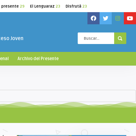
l presente
29
El Lenguaraz
23
Disfrutá
23
ceso Joven
ienal
Archivo del Presente