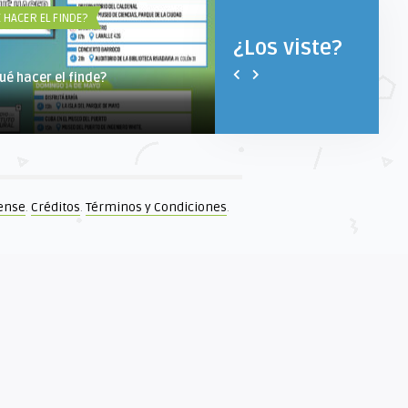
 HACER EL FINDE?
POÉTICAS DIVERSAS
¿Los viste?
ué hacer el finde?
Poéticas Diversas 2022 está
llegando
ense
.
Créditos
.
Términos y Condiciones
.