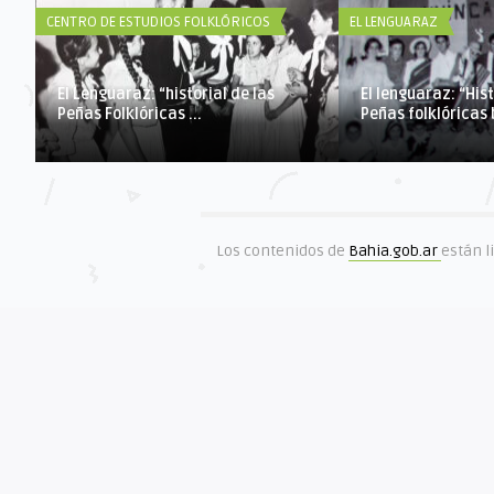
CENTRO DE ESTUDIOS FOLKLÓRICOS
EL LENGUARAZ
El Lenguaraz: “historial de las
El lenguaraz: “Hist
Peñas Folklóricas ...
Peñas folklóricas b
Los contenidos de
Bahia.gob.ar
están l